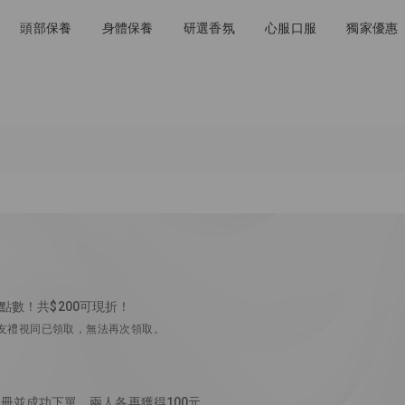
頭部保養
身體保養
研選香氛
心服口服
獨家優惠
金點數！共$200可現折！
好友禮視同已領取，無法再次領取。
冊並成功下單，兩人各再獲得100元