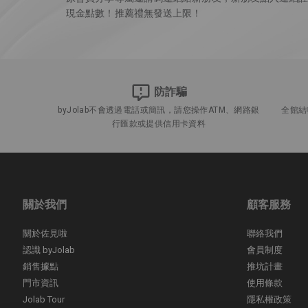
現金點數！推薦禮無發送上限！
防詐騙
byJolab不會透過電話或簡訊，請您操作ATM、網路銀
全館結
行匯款或提供信用卡資料
關於我們
顧客服務
關於佐見啦
聯絡我們
認識 byJolab
會員制度
銷售據點
推坑計畫
門市資訊
使用條款
Jolab Tour
隱私權政策