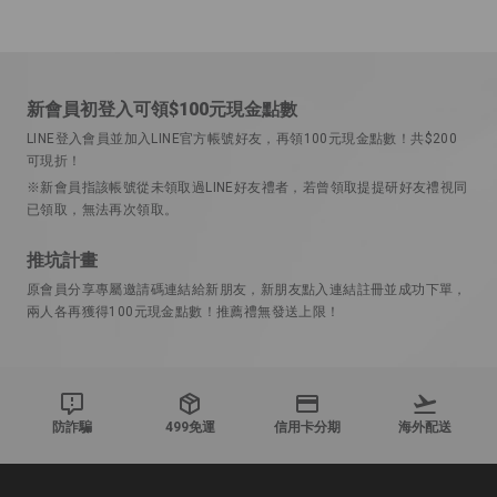
新會員初登入可領$100元現金點數
LINE登入會員並加入LINE官方帳號好友，再領100元現金點數！共$200
可現折！
※新會員指該帳號從未領取過LINE好友禮者，若曾領取提提研好友禮視同
已領取，無法再次領取。
推坑計畫
原會員分享專屬邀請碼連結給新朋友，新朋友點入連結註冊並成功下單，
兩人各再獲得100元現金點數！推薦禮無發送上限！
防詐騙
499免運
信用卡分期
海外配送