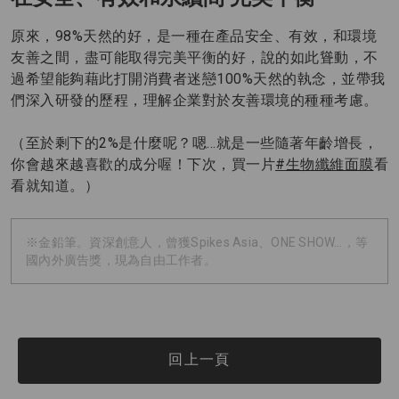
原來，98%天然的好，是一種在產品安全、有效，和環境
友善之間，盡可能取得完美平衡的好，說的如此聳動，不
過希望能夠藉此打開消費者迷戀100%天然的執念，並帶我
們深入研發的歷程，理解企業對於友善環境的種種考慮。
（至於剩下的2%是什麼呢？嗯…就是一些隨著年齡增長，
你會越來越喜歡的成分喔！下次，買一片
#生物纖維面膜
看
看就知道。）
※金鉛筆。資深創意人，曾獲Spikes Asia、ONE SHOW…，等
國內外廣告獎，現為自由工作者。
回上一頁