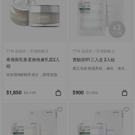
TTM 提提研｜官網旗艦店
TTM 提提研｜官網旗艦店
希俄斯乳香柔衡煥膚乳霜2入
實驗室01三入盒 2入組
組
建立長效保濕系統，補水、保水、舒緩一片搞定！
添加類A醇植萃成分，調理皮脂、撫平細紋，一抹找回肌膚柔嫩！
$1,850
$900
$2,700
$1,500