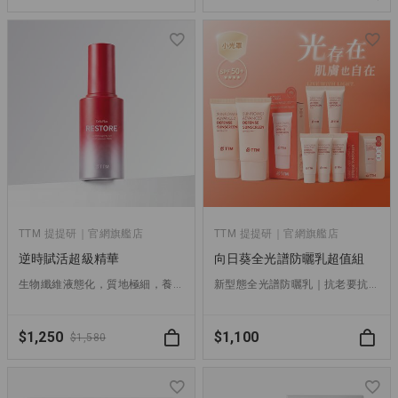
TTM 提提研｜官網旗艦店
TTM 提提研｜官網旗艦店
逆時賦活超級精華
向日葵全光譜防曬乳超值組
生物纖維液態化，質地極細，養分直輸，超越精華的新選擇。
新型態全光譜防曬乳｜抗老要抗得漂亮，就從全面抵禦光害開始
$1,250
$1,100
$1,580