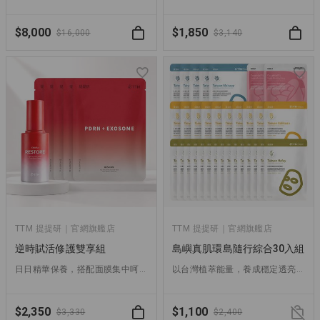
$8,000
$1,850
$16,000
$3,140
TTM 提提研｜官網旗艦店
TTM 提提研｜官網旗艦店
逆時賦活修護雙享組
島嶼真肌環島隨行綜合30入組
日日精華保養，搭配面膜集中呵護，重賦肌膚彈潤光采
以台灣植萃能量，養成穩定透亮的真實膚況
$2,350
$1,100
$3,330
$2,400