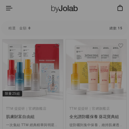
金額
精選
總數
15
限量25組
TTM 提提研｜官網旗艦店
TTM 提提研｜官網旗艦店
肌膚財富自由組
全光譜防曬保養 葵花寶典組
一次集結 TTM 經典精華與明星面膜，打造完整保養儀式
從防曬到集中保養，維持肌膚透亮光采