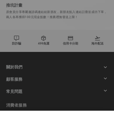
推坑計畫
原會員分享專屬邀請碼連結給新朋友，新朋友點入連結註冊並成功下單，
兩人各再獲得100元現金點數！推薦禮無發送上限！
防詐騙
499免運
信用卡分期
海外配送
關於我們
顧客服務
常見問題
消費者服務
免費客服電話
0809082333