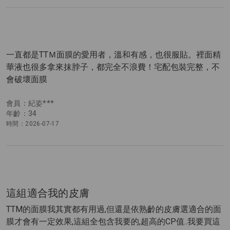
一直都是TTＭ面膜的愛用者，溫和有感，也很服貼。裡面精
華液也很多拿來抹脖子，都完全不浪費！宅配包裝完整，不
會破壞面膜
會員：紀姿***
年齡：34
時間：2026-07-17
這組適合我的皮膚
TTM的面膜我其實都有用過,但還是依熟齡的皮膚選適合的面
膜才會有一定效果,這組全包含我要的,超高的CP值..我要買這