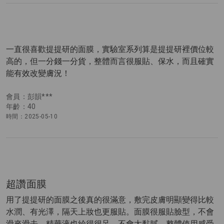
一直很喜歡提提研的面膜，實驗室系列算是提提研裡價位較
高的，但一分錢一分貨，整體而言很服貼、保水，而且確實
能有效改變膚況！
會員：彭韻***
年齡：40
時間：2025-05-10
超讚面膜
用了提提研的面膜之後真的很滿意，敷完皮膚明顯變得比較
水潤、有光澤，隔天上妝也更服貼。面膜很服貼臉型，不會
滑來滑去，精華液也給得很足，不會太黏膩。整體使用感受