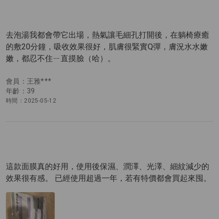
去泡湯我都會帶它出場，熱氣讓毛細孔打開後，在躺椅療癒
的敷20分鐘，吸收效果很好，肌膚很緊實Q彈，膚況水水嫩
嫩，都忍不住ㄧ直摸臉（哈）。
會員：王雅***
年齡：39
時間：2025-05-12
這款面膜真的好用，使用後保濕、潤澤、光澤、細紋減少的
效果很有感。 已經使用超過一年，若有特價都會買起來囤。