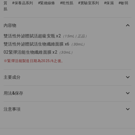
質
#保養品系列
#緊緻線條
#乾性肌
#實驗室系列
#保濕
#敏弱
肌
內容物
雙活性外泌體賦活超級安瓶 x2
（15mL | 正品）
雙活性外泌體賦活生物纖維面膜 x6
（30mL）
02緊彈活能生物纖維面膜 x2
（30mL）
※緊彈活能製造日期為2025/6之後。
主要成分
用法&保存
注意事項