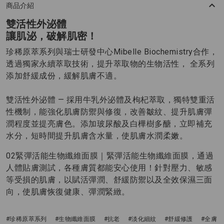
商品介紹
雙活性外泌體
讓肌泌，破解肌密！
珍稀原萃系列與瑞士研發中心Mibelle Biochemistry合作，
透過獨家永續萃取技術，提升萃取物的生物活性， 全系列
添加舒緩成份，緩解肌膚不適。
雙活性外泌體 — 採用牛乳外泌體及枸杞萃取，獨特雙重活
性機制，能強化肌膚防禦與修復，改善皺紋、提升肌膚彈
潤程度並提亮膚色。添加玻尿酸及白樺樹多醣，立即補充
水分，短時間提升肌膚含水量，使肌膚水潤柔嫩。
02緊彈活能生物纖維面膜｜緊彈活能生物纖維面膜，通過
人體貼膚測試，各種膚質都能安心使用！針對壓力、敏感
等受損的肌膚，以賦活彈潤、舒緩防禦以及全效保濕三面
向，使肌膚恢復健康、彈潤緊緻。
#珍稀原萃系列
#生物纖維面膜
#抗老
#淡化細紋
#舒緩修護
#全膚