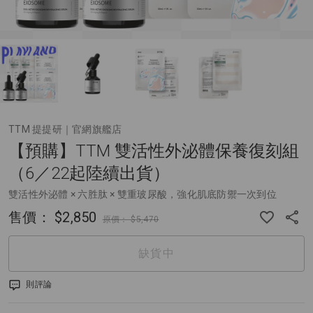
TTM 提提研｜官網旗艦店
【預購】TTM 雙活性外泌體保養復刻組
（6／22起陸續出貨）
雙活性外泌體 × 六胜肽 × 雙重玻尿酸，強化肌底防禦一次到位
售價：
$2,850
原價：
$5,470
缺貨中
則評論