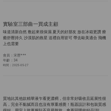
實驗室三部曲一買成主顧
味道清新自然 敷起來很保濕 夏天的好朋友 放在冰箱更讚 療
癒舒壓持久 沙漠肌的救星 送禮自用皆可 帶去歐美適合 飛機
上也需要
會員：宋歷***
年齡：34
時間：2025-05-27
質地比其他款精華液乍看更濃稠，但非常好吸收且延展性很
高，完全不黏膩而且也沒有厚重感覺！瓶器設計和包裝質感
很好，用完上妝更服貼不容易脫妝，會再回購的好品項!