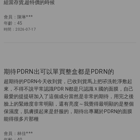
組當存貨,趁特價的時候
會員：陳琳***
年齡：45
時間：2026-07-17
期待PDRN出可以單買整盒都是PDRN的
超期待的PDRN今天收到貨，已收到貨馬上把🤣洗乾淨敷起
來，不得不說平常認識PDR N都是只認識Ｘ國的面膜，自己
最愛的提提研加入了這個成分當然是非常的期待，用完之後
臉上的緊緻度非常明顯，還有亮度～我覺得最明顯的是整個
保濕度，肌膚摸起來是舒服的，期待出專屬於PDRN的面膜
能得很多片那種
會員：林佳***
年齡：40