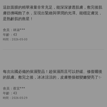
這款面膜的精華液量非常充足，能深深滲透肌膚，敷完後肌
膚彷彿喝飽了水，呈現出緊緻與彈潤的光澤。能穩定膚況，
是熟齡肌的救星！
會員：林淑***
年齡：43
時間：2026-05-30
每次出國必備的保濕聖品！超保濕而且可以舒緩、修復曬後
的肌膚。敷完之後，冰冰涼涼的，皮膚整個都變嫩變亮了✨
會員：蔡宜***
年齡：43
時間：2026-05-29