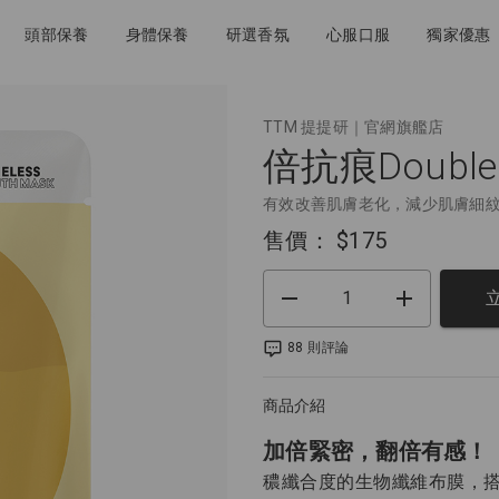
頭部保養
身體保養
研選香氛
心服口服
獨家優惠
TTM 提提研｜官網旗艦店
倍抗痕Doubl
有效改善肌膚老化，減少肌膚細
售價：
$175
88 則評論
商品介紹
加倍緊密，翻倍有感！
穠纖合度的生物纖維布膜，搭