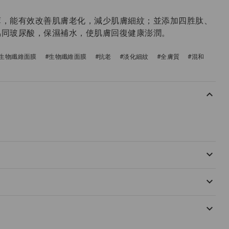
萃，能有效改善肌膚老化，減少肌膚細紋；並添加四胜肽、
協同玻尿酸，保濕補水，使肌膚回復健康澎潤。
選生物纖維面膜
#生物纖維面膜
#抗老
#淡化細紋
#全膚質
#混和