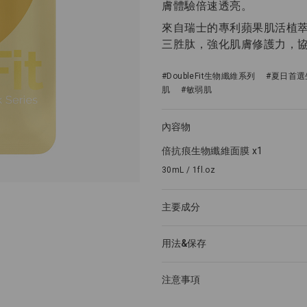
膚體驗倍速透亮。
來自瑞士的專利蘋果肌活植
三胜肽，強化肌膚修護力，
#DoubleFit生物纖維系列
#夏日首
肌
#敏弱肌
內容物
倍抗痕生物纖維面膜 x1
30mL / 1fl.oz
主要成分
用法&保存
注意事項