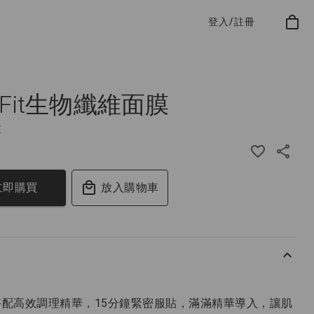
登入/註冊
eFit生物纖維面膜
紋
立即購買
放入購物車
配高效調理精華，15分鐘緊密服貼，滿滿精華導入，讓肌