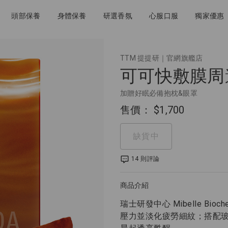
頭部保養
身體保養
研選香氛
心服口服
獨家優惠
TTM 提提研｜官網旗艦店
可可快敷膜周
加贈好眠必備抱枕&眼罩
售價：
$1,700
缺貨中
14 則評論
商品介紹
瑞士研發中心 Mibelle B
壓力並淡化疲勞細紋；搭配玻