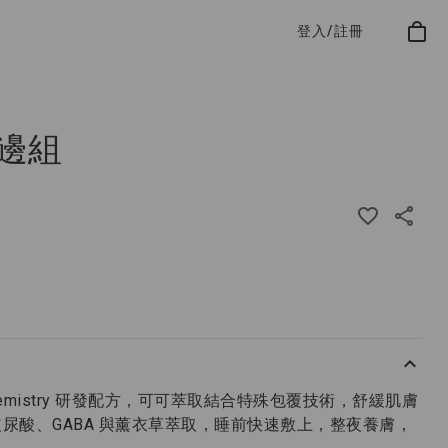
登入/註冊
邊組
iochemistry 研發配方，可可萃取結合特殊包覆技術，舒緩肌膚
尿酸、GABA 與薰衣草萃取，睡前快速敷上，整夜養膚，