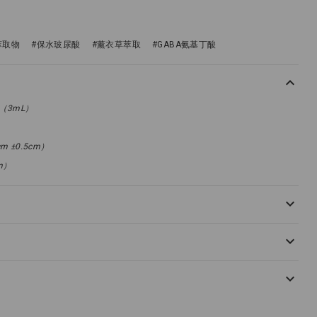
萃取物
#保水玻尿酸
#薰衣草萃取
#GABA氨基丁酸
（3mL）
m ±0.5cm）
cm）