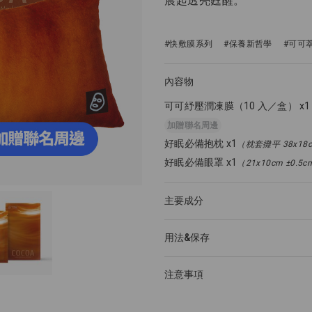
晨起透亮甦醒。
#快敷膜系列
#保養新哲學
#可可
內容物
可可紓壓潤凍膜（10 入／盒） x1
加贈聯名周邊
好眠必備抱枕 x1
（枕套攤平 38x18c
好眠必備眼罩 x1
（21x10cm ±0.5
主要成分
用法&保存
注意事項