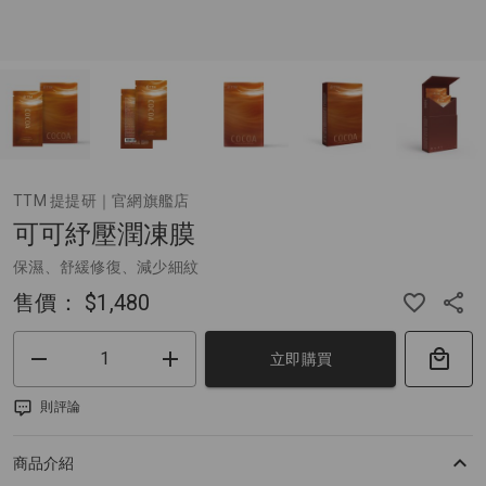
TTM 提提研｜官網旗艦店
可可紓壓潤凍膜
保濕、舒緩修復、減少細紋
售價：
$1,480
立即購買
則評論
商品介紹