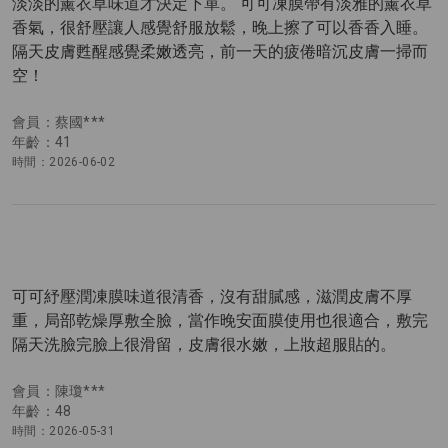
淡淡的薰衣草味道才決定下單。 可可凍膜帶有淡雅的薰衣草
香氣，很舒壓讓人感覺舒服放鬆，晚上擦了可以香香入睡。
隔天皮膚甦醒感覺柔嫩透亮，前一天的疲倦暗沉皮膚一掃而
空！
會員：蔡國***
年齡：41
時間：2026-06-02
可可紓壓潤凍膜味道很清香，沒有甜膩感，滋潤皮膚不厚
重，局部乾燥厚敷全臉，當作晚安面膜使用也很適合，敷完
隔天洗臉完臉上很滑留，皮膚很水嫩，上妝超服貼的。
會員：陳瓊***
年齡：48
時間：2026-05-31