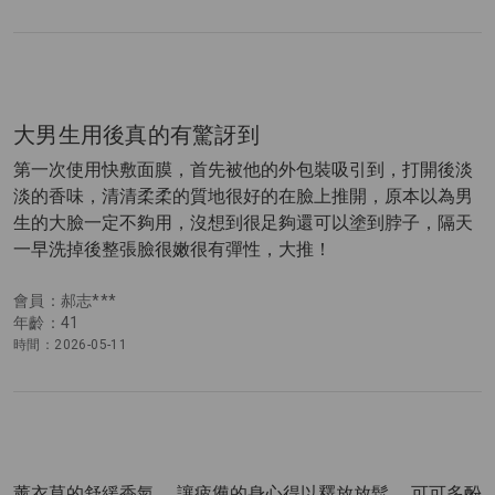
大男生用後真的有驚訝到
第一次使用快敷面膜，首先被他的外包裝吸引到，打開後淡
淡的香味，清清柔柔的質地很好的在臉上推開，原本以為男
生的大臉一定不夠用，沒想到很足夠還可以塗到脖子，隔天
一早洗掉後整張臉很嫩很有彈性，大推！
會員：郝志***
年齡：41
時間：2026-05-11
薰衣草的舒緩香氣， 讓疲憊的身心得以釋放放鬆， 可可多酚