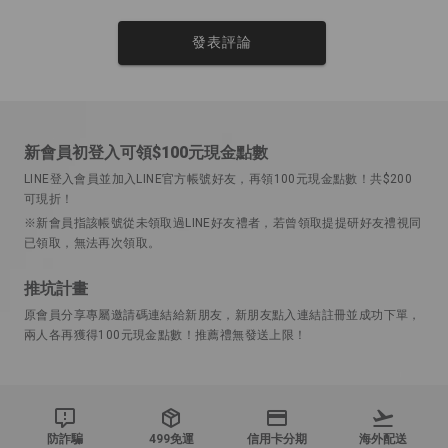
發表評論
新會員初登入可領$100元現金點數
LINE登入會員並加入LINE官方帳號好友，再領100元現金點數！共$200
可現折！
※新會員指該帳號從未領取過LINE好友禮者，若曾領取提提研好友禮視同
已領取，無法再次領取。
推坑計畫
原會員分享專屬邀請碼連結給新朋友，新朋友點入連結註冊並成功下單，
兩人各再獲得100元現金點數！推薦禮無發送上限！
防詐騙
499免運
信用卡分期
海外配送