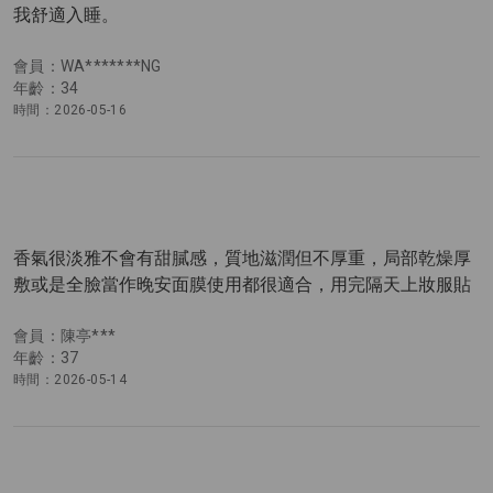
我舒適入睡。
會員：WA*******NG
年齡：34
時間：2026-05-16
香氣很淡雅不會有甜膩感，質地滋潤但不厚重，局部乾燥厚
敷或是全臉當作晚安面膜使用都很適合，用完隔天上妝服貼
會員：陳亭***
年齡：37
時間：2026-05-14