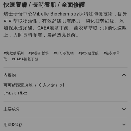
快速養膚 / 長時養肌 / 全面修護
瑞士研發中心Mibelle Biochemistry採特殊包覆技術，提升
可可萃取物活性，有效舒緩肌膚壓力，淡化疲勞細紋。添
加保水玻尿酸、GABA氨基丁酸、薰衣草萃取；睡前快速敷
上，入睡長時養膚，晨起透亮甦醒。
#快敷膜系列
#保養新哲學
#可可萃取物
#保水玻尿酸
#薰衣草萃
取
#GABA氨基丁酸
內容物
可可紓壓潤凍膜（10 入／盒） x1
3mL / 0.1fl.oz
主要成分
用法&保存