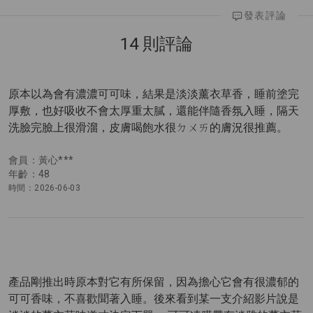
發表評論
14 則評論
原本以為會有濃濃可可味，結果是淡淡薰衣草香，睡前塗完
厚敷，也好吸收不會太厚重太膩，還能伴隨香氛入睡，隔天
洗臉完臉上很滑溜，皮膚喝飽水很ㄉㄨㄞ的膚況很推薦。
會員：黃心***
年齡：48
時間：2026-06-03
產品剛推出時原本對它有所保留，因為擔心它會有很濃郁的
可可香味，不喜歡聞著入睡。後來看到某一支介紹影片說是