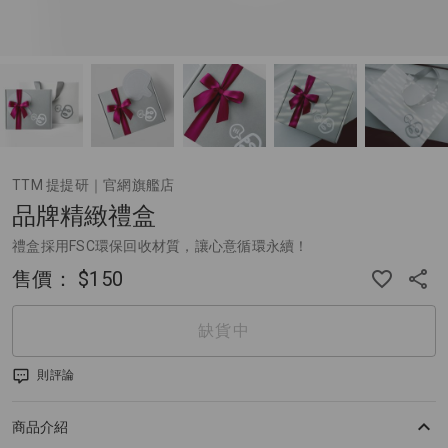
TTM 提提研｜官網旗艦店
品牌精緻禮盒
禮盒採用FSC環保回收材質，讓心意循環永續！
售價：
$150
缺貨中
則評論
商品介紹