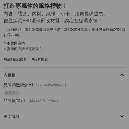
打造專屬你的風格禮物！
內含：禮盒、內襯、緞帶、小卡、免費提供提袋。
禮盒採用FSC環保回收材質，讓心意循環永續！
可容納商品：左分隔依據面膜厚薄度可裝12-20片面膜；右分隔保養品2-3瓶或
乳霜2-3罐。
※不含內容物
※實際商品請以實體為主。
#品牌精緻禮盒
#品牌提袋
內容物
品牌精緻禮盒 x1
（220x195x80mm）
免費贈送
品牌提袋 x1
（330x100x23mm）
主要成分