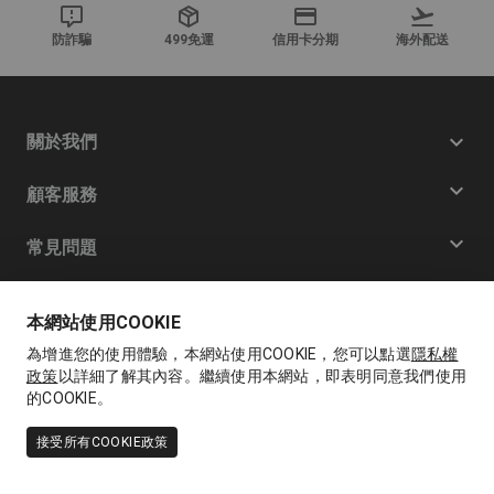
防詐騙
499免運
信用卡分期
海外配送
關於我們
顧客服務
常見問題
消費者服務
本網站使用COOKIE
免費客服電話
0809082333
為增進您的使用體驗，本網站使用COOKIE，您可以點選
隱私權
服務時間：周一 ~ 周五：09:30-12:00 | 13:00-17:30
政策
以詳細了解其內容。繼續使用本網站，即表明同意我們使用
@byJolab.com
的COOKIE。
聯絡我們
接受所有COOKIE政策
LINE
byJolab官方帳號