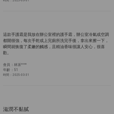
時間：2025-03-31
這款手護霜是我放在辦公室裡的護手霜，辦公室冷氣或空調
都開很強，每次手乾或上完廁所洗完手後，拿出來擦一下，
瞬間就恢復了柔嫩的觸感，且精油香味很讓人安心，很喜
歡。
會員：林派***
年齡：51
時間：2025-03-31
滋潤不黏膩