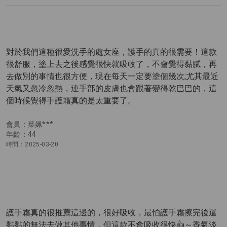
對於我們這種很愛洗手的處女座，護手的真的很需要！這款
很舒服，塗上去之後感覺很快就吸收了，不會覺得黏膩，再
去做別的事情也很方便，現在每天一定要塗個幾次;尤其最近
天氣又忽冷忽熱，連手部的皮膚也會跟著變得乾巴巴的，這
個時候覺得手護霜真的是太重要了。
會員：葉姵***
年齡：44
時間：2025-03-20
護手霜真的很推薦這邊的，很好吸收，最怕護手霜擦完後還
黏黏的無法去做其他事情，但這款不會吸收很快👍～香氣淡