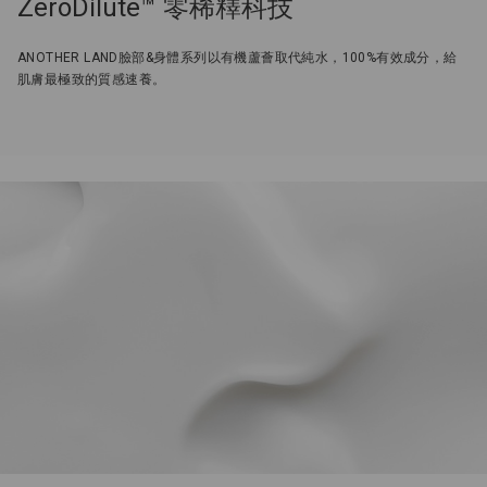
ZeroDilute™ 零稀釋科技
ANOTHER LAND臉部&身體系列以有機蘆薈取代純水，100%有效成分，給
肌膚最極致的質感速養。