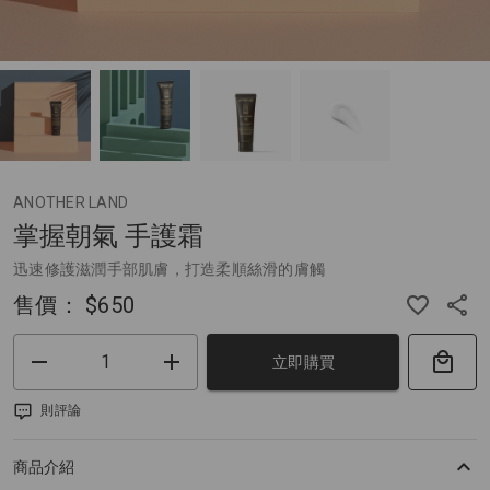
ANOTHER LAND
掌握朝氣 手護霜
迅速修護滋潤手部肌膚，打造柔順絲滑的膚觸
售價：
$650
立即購買
則評論
商品介紹