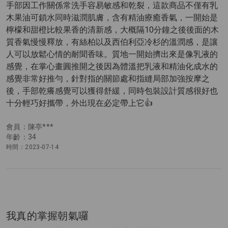
手部因工作關係常洗手容易敏感和乾裂，這款商品不僅有乳
木果油可鎖水同時滋潤肌膚，含有精油療癒香氣，一開始是
檸檬和甜橙比較果香的清新感，大概隔10分鐘之後後面的木
質香氣慢慢釋放，有絲柏以及西伯利亞冷杉的溫潤感，是讓
人可以放鬆心情的耐聞香味。質地一開始擠出來是像乳液的
感覺，在掌心畫圓推開之後因為體溫把乳液和精油化成水的
感覺非常好推勻，針對指的關節處和指縫局部加強按摩之
後，手部乾癢感覺可以獲得舒緩，同時包裝設計質感很好也
十分輕巧好攜帶，外出現在必定帶上它👍
會員：陳亭***
年齡：34
時間：2023-07-14
我真的掌握朝氣囉