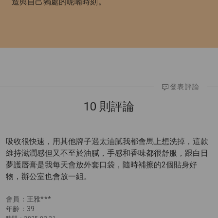
造與自己獨處的呢喃時刻。
發表評論
10 則評論
吸收很快速，用其他牌子遇太油膩我都會馬上想洗掉，這款
維持滋潤感但又不至於油膩，手感和香味都很舒服，跟白日
夢護唇膏是我每天會放外套口袋，隨時補擦的2個貼身好
物，辦公室也會放一組。
會員：王雅***
年齡：39