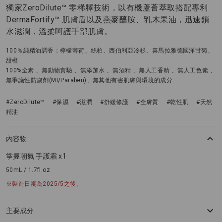
獨家ZeroDilute™ 零稀釋技術，以有機蘆薈萃取搭配專利
DermaFortify™ 肌膚盾以及燕麥醯胺、乳木果油，迅速鎖
水滋潤，溫柔呵護手部肌膚。
100％純精油調香：檸檬薄荷、絲柏、西伯利亞冷杉、喜馬拉雅德國洋甘菊、
甜橙
100%全素 、無動物實驗 、無添加水 、無酒精 、無人工香精 、無人工色素 、
無爭議性防腐劑(MI/Paraben)、無其他有害肌膚與環境的成分
#ZeroDilute™
#保濕
#滋潤
#舒緩修護
#全膚質
#乾性肌
#天然
精油
內容物
掌握朝氣 手護霜 x1
50mL / 1.7fl.oz
※製造日期為2025/5之後。
主要成分