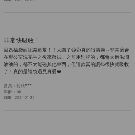
非常快吸收！
因為福袋而認識這隻！！太讚了😊👍真的很清爽～非常適合
在辦公室洗完手之後來擦拭，之前用別牌的，都會太過滋潤
油油的，都不太能碰其他東西，但這款真的讚👍很快就吸收
了！真的是福袋遇見真愛❤️
會員：何秋***
年齡：55
時間：2024-01-29