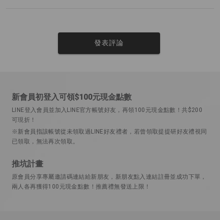
發表評論
新會員初登入可領$100元現金點數
LINE登入會員並加入LINE官方帳號好友，再領100元現金點數！共$200
可現折！
※新會員指該帳號從未領取過LINE好友禮者，若曾領取提提研好友禮視同
已領取，無法再次領取。
推坑計畫
原會員分享專屬邀請碼連結給新朋友，新朋友點入連結註冊並成功下單，
兩人各再獲得100元現金點數！推薦禮無發送上限！