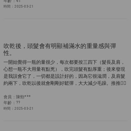
年齡：41
時間：2025-03-21
吹乾後，頭髮會有明顯補滿水的重量感與彈
性。
一開始覺得一瓶的量很少，每次都要按三四下（髮長及肩，
心想一瓶不大用量有點兇），吹完頭髮有點厚重；後來發現
是我誤會它了，一切都是設計好的，因為它很滋潤，及肩髮
約兩下，吹乾以後就會剛剛好鬆彈，大大減少毛躁。推推👍🏻
會員：陳勁***
年齡：??
時間：2025-03-21