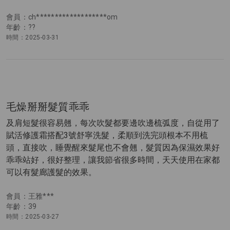
會員：ch*******************om
年齡：??
時間：2025-03-31
毛燥掰掰髮質乖乖
及肩短髮很容易翹，每次吹髮都要邊吹邊梳弧度，自從用了
賦活修護霜搭配3號舒寧洗髮，柔順到洗完頭根本不用梳
頭，直接吹，睡覺醒來髮尾也不會翹，髮質因為保濕效果好
乖乖站好，很好整理，讓我節省很多時間，天天使用在家都
可以有髮廊護髮的效果。
會員：王雅***
年齡：39
時間：2025-03-27