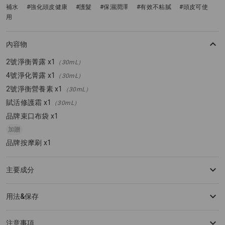
補水
#強化頭皮健康
#護髮
#保濕潤澤
#有效不粘膩
#頭皮可使
用
內容物
2號淨衡菁露 x1
（30mL）
4號淨化菁露 x1
（30mL）
2號淨衡營養素 x1
（30mL）
賦活修護霜 x1
（30mL）
品牌束口布袋 x1
加贈
品牌按摩刷 x1
主要成分
用法&保存
注意事項