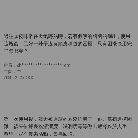
過往頭皮味常在天氣轉熱時，若有似無的幽幽的飄出 ; 使用
這瓶後，已好一陣子沒有頭皮味道的困擾，只有困擾快用完
了怎麼辦？
會員：ch*******************om
年齡：??
時間：2025-03-31
第一次使用後，隔天被蓬鬆的頭髮給嚇了一跳。當初選擇困
難，後來依據表格清潔度、滋潤度等等做出選擇終於入手，
希望固定有優惠活動，會再回購。