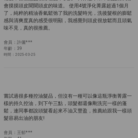
會摸摸頭皮聞聞頭皮的味道。 使用4號淨化菁露超過1個月
了，純粹的精油香氣鬆弛了我的洗髮時光，洗後髮根的膨鬆
感與清爽度真的感受很明顯，我感覺到頭皮很放鬆而且頭氣
味不見，真的很推薦。
會員：許儷***
年齡：39
時間：2025-03-25
嘗試過很多種控油髮品，但沒有一種可以像這瓶淨衡菁露一
樣的持久控油，到下午三點，頭髮都還像剛洗完一樣的蓬
鬆，連同事都說頭髮看起來不油又豐盈，推薦給跟我一樣頭
髮容易出油的朋友!
會員：王郁***