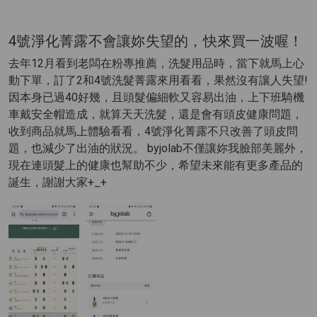
4號淨化菁露不會讓妳失望的，快來買一波喔！
去年12月看到老闆在粉專推薦，洗髮用品時，當下就馬上心
動下單，訂了2和4號洗髮菁露來用看看，果然沒有讓人失望!
因本身已過40好幾，且頭髮偏細軟又容易出油，上下班騎機
車戴安全帽造成，就算天天洗髮，還是會有頭皮健康問題，
收到商品就馬上體驗看看，4號淨化菁露不只改善了頭皮問
題，也減少了出油的狀況。 byjolab不僅讓妳我臉部美麗外，
現在連頭髮上的健康也幫助不少，希望未來能有更多產品的
誕生，謝謝大家+_+