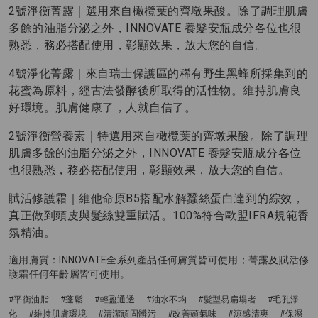
2號淨衡菁露｜選用來自橄欖葉的齊墩果酸。除了調理肌膚
多餘的油脂分泌之外，INNOVATE 養髮安瓶成分各位也很
熟悉，務必搭配使用，彰顯效果，放大您的自信。
4號淨化菁露｜來自瑞士保護區的稀有野生黑蜂所採集到的
花蜜為原料，經古法發酵後所取得的活性物。維持肌膚良
好環境。肌膚健康了，人就自信了。
2號淨衡營養素｜特選用來自橄欖葉的齊墩果酸。除了調理
肌膚多餘的油脂分泌之外，INNOVATE 養髮安瓶成分各位
也很熟悉，務必搭配使用，彰顯效果，放大您的自信。
賦活修護霜｜維他命原B5搭配水解蠶絲蛋白達到的綜效，
真正做到頭皮與髮絲雙重賦活。100%符合歐盟IFRA規範香
氛精油。
適用膚質：INNOVATE全系列產品任何膚質皆可使用；菁露及賦活修
護霜任何年齡層皆可使用。
#平衡油脂
#蓬鬆
#輕盈通透
#油水不均
#髮型易扁塌者
#毛孔淨
化
#維持肌膚環境
#清潔頑固髒污
#改善頭氣味
#涼感清爽
#保濕