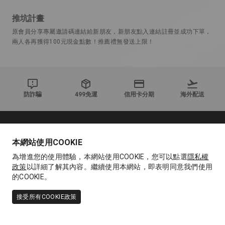
推坑計畫
原會員分享專屬邀請碼連結給新朋友，新朋友點入連結註冊並成功下單，
兩人各再獲得100元現金點數！推薦禮無發送上限！
防詐騙
499免運
信用卡分期
海外配送
關於我們
本網站使用COOKIE
為增進您的使用體驗，本網站使用COOKIE，您可以點選
隱私權
顧客服務
政策
以詳細了解其內容。繼續使用本網站，即表明同意我們使用
的COOKIE。
常見問題
接受所有COOKIE政策
消費者服務