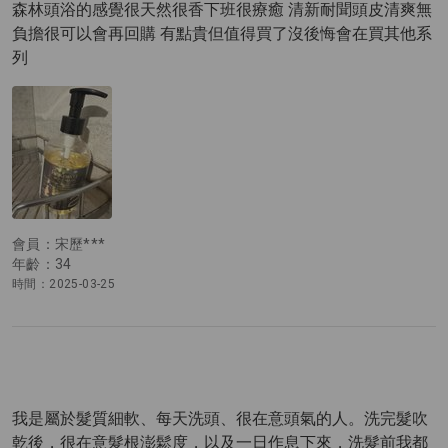
森林頭浴的感覺很天然很香下班很療癒 清新耐聞頭皮清爽無
負擔很可以會再回購 有點貴但值得買了沒後悔會在買其他系
列
會員：宋歷***
年齡：34
時間：2025-03-25
我是屬於髮質細軟、每天洗頭、很在意頭氣的人。洗完髮吹
乾後，很在意髮根澎鬆度，以及一日作息下來，洗髮前我都