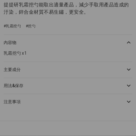
提提研乳霜挖勺能取出適量產品，減少手取用產品造成的
汙染，鋅合金材質不易生鏽，更安全。
#乳霜挖勺
#挖勺
內容物
乳霜挖勺 x1
主要成分
用法&保存
注意事項