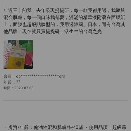
年過三十的我，去年發現提提研，每一款我都用過，我屬於
混合肌膚，每一個口味我都愛，滿滿的精華液附著在面膜紙
上，面膜也超服貼臉型的，我用過韓國、日本，還有台灣其
他品牌，現在就只買提提研，活生生的台灣之光
會員：do******************om
年齡：??
時間：2023-07-08
・膚質/年齡：偏油性混和肌膚/快40歲 ・使用品項：超級纖