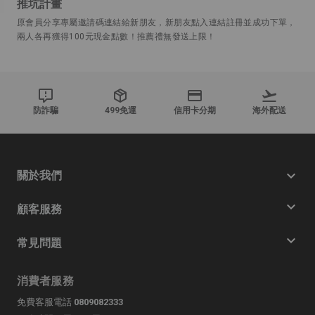
推坑計畫
原會員分享專屬邀請碼連結給新朋友，新朋友點入連結註冊並成功下單，
兩人各再獲得100元現金點數！推薦禮無發送上限！
防詐騙
499免運
信用卡分期
海外配送
關於我們
顧客服務
常見問題
消費者服務
免費客服電話
0809082333