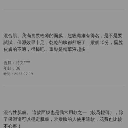
混合肌。我滿喜歡輕薄的面膜，超級纖維有得名，是不是要
試試，保濕效果十足，乾乾的臉都舒服了，敷個15分，擺脫
皮膚的不適，很棒吧，重點是精華液超多！
會員：詩文***
年齡：36
時間：2023-07-09
混合性肌膚。 這款面膜也是我常用款之一（較爲輕薄），除
了保濕還可以穩定肌膚，常敷臉的人使用這款，花費也比較
不心疼！