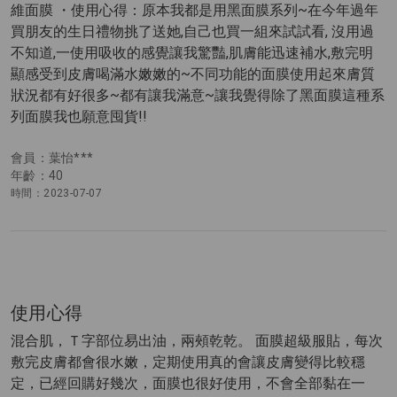
維面膜 ・使用心得：原本我都是用黑面膜系列~在今年過年
買朋友的生日禮物挑了送她,自己也買一組來試試看, 沒用過
不知道,一使用吸收的感覺讓我驚豔,肌膚能迅速補水,敷完明
顯感受到皮膚喝滿水嫩嫩的~不同功能的面膜使用起來膚質
狀況都有好很多~都有讓我滿意~讓我覺得除了黑面膜這種系
列面膜我也願意囤貨!!
會員：葉怡***
年齡：40
時間：2023-07-07
使用心得
混合肌，Ｔ字部位易出油，兩頰乾乾。 面膜超級服貼，每次
敷完皮膚都會很水嫩，定期使用真的會讓皮膚變得比較穩
定，已經回購好幾次，面膜也很好使用，不會全部黏在一