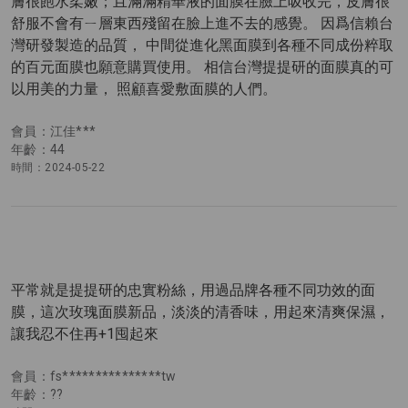
膚很飽水柔嫩；且滿滿精華液的面膜在臉上吸收完，皮膚很
舒服不會有ㄧ層東西殘留在臉上進不去的感覺。 因爲信賴台
灣研發製造的品質， 中間從進化黑面膜到各種不同成份粹取
的百元面膜也願意購買使用。 相信台灣提提研的面膜真的可
以用美的力量， 照顧喜愛敷面膜的人們。
會員：江佳***
年齡：44
時間：2024-05-22
平常就是提提研的忠實粉絲，用過品牌各種不同功效的面
膜，這次玫瑰面膜新品，淡淡的清香味，用起來清爽保濕，
讓我忍不住再+1囤起來
會員：fs***************tw
年齡：??