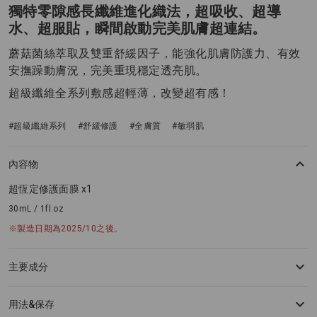
獨特零隙感長纖維進化織法，超吸收、超導
水、超服貼，瞬間啟動完美肌膚超連結。
蘑菇菌絲萃取及雙重舒緩因子，能強化肌膚防護力、有效
安撫躁動膚況，完美重現穩定透亮肌。
超級纖維全系列敷感超輕薄，改變超有感！
#超級纖維系列
#舒緩修護
#全膚質
#敏弱肌
內容物
超恆定修護面膜 x1
30mL / 1fl.oz
※製造日期為2025/10之後。
主要成分
用法&保存