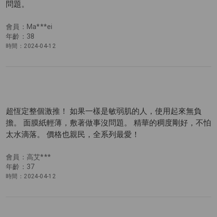
問題。
會員：Ma***ei
年齡：38
時間：2024-04-12
超恆定整個激推！ 如果一樣是敏弱肌的人，使用起來無負
擔。 面膜紙輕薄，敷著做事沒問題。 精華的稠度剛好，不怕
太水滴落。 價格也親民，全系列最愛！
會員：高艾***
年齡：37
時間：2024-04-12