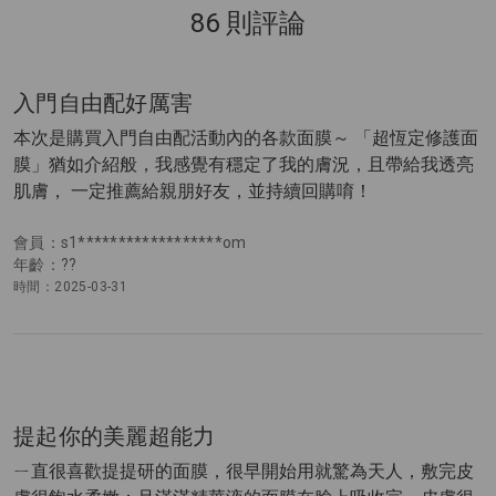
86 則評論
入門自由配好厲害
本次是購買入門自由配活動內的各款面膜～ 「超恆定修護面
膜」猶如介紹般，我感覺有穩定了我的膚況，且帶給我透亮
肌膚， 一定推薦給親朋好友，並持續回購唷！
會員：s1******************om
年齡：??
時間：2025-03-31
提起你的美麗超能力
ㄧ直很喜歡提提研的面膜，很早開始用就驚為天人，敷完皮