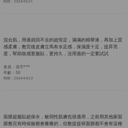
時間：2024-05-21
混合肌，用過就回不去的超恆定，滿滿的精華液，再加上質
感柔膚，敷完後皮膚立馬有水足感，保濕度十足，提昇亮
度，幫助妝感更服貼，更持久，沒用過的一定要試試
會員：張宇***
年齡：50
時間：2024-04-23
面膜超服貼超保水，敏弱性肌膚也很適用，之前用其他家面
膜敷完有時候臉都會癢癢的，但敷提提研面膜都不會有這種