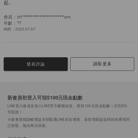
起。
會員：ch*******************om
年齡：??
時間：2023-07-07
讀取更多
發表評論
新會員初登入可領$100元現金點數
LINE登入會員並加入LINE官方帳號好友，再領100元現金點數！共$200
可現折！
※新會員指該帳號從未領取過LINE好友禮者，若曾領取提提研好友禮視同
已領取，無法再次領取。