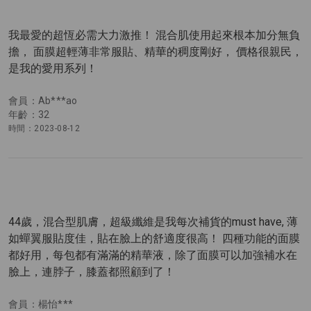
我最愛的超恆必需大力激推！ 混合肌使用起來根本加分無負
擔， 面膜超輕薄非常服貼、精華的稠度剛好， 價格很親民，
是我的愛用系列！
會員：Ab***ao
年齡：32
時間：2023-08-12
44歲，混合型肌膚，超級纖維是我每次補貨的must have, 薄
如蟬翼服貼度佳，貼在臉上的舒適度很高！ 四種功能的面膜
都好用，每包都有滿滿的精華液，除了面膜可以加強補水在
臉上，連脖子，膝蓋都照顧到了！
會員：楊怡***